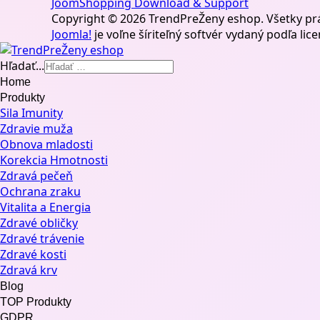
JoomShopping Download & Support
Copyright © 2026 TrendPreŽeny eshop. Všetky pr
Joomla!
je voľne šíriteľný softvér vydaný podľa lic
Hľadať...
Home
Produkty
Sila Imunity
Zdravie muža
Obnova mladosti
Korekcia Hmotnosti
Zdravá pečeň
Ochrana zraku
Vitalita a Energia
Zdravé obličky
Zdravé trávenie
Zdravé kosti
Zdravá krv
Blog
TOP Produkty
GDPR