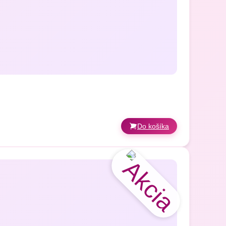
Do košíka
šovania podľa odporúčania. Dĺžka