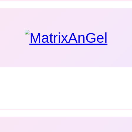
encia rednutia kostí
erálov
osteopénii, osteoporóze alebo úrazoch
zápalových procesov
a kostí, podpora pri zlomeninách, osteoporóze a red
ru kolagénovej výživy kostí, chrupaviek a kĺbov. Zlep
tivácia regenerácie kostného a spojivového tkaniva.
u spojivového tkaniva, pokožky, svalov, väzov a orgánov
olizme kostí a je potrebný pre správnu funkciu osteob