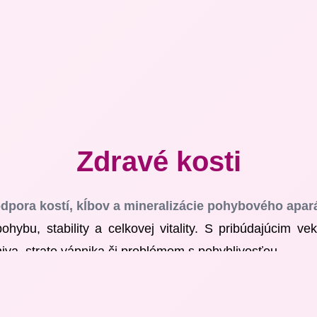
Zdravé kosti
dpora kostí, kĺbov a mineralizácie pohybového apar
ybu, stability a celkovej vitality. S pribúdajúcim v
iva, strate vápnika či problémom s pohyblivosťou.
atrix
je prirodzenou cestou k posilneniu a regenerácii k