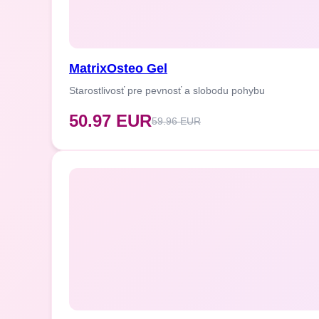
synergické pôsobenie prípravkov
Odporúčaná diéta:
Vynechajte mliečne výrobky, údeniny
MatrixOsteo Gel
Starostlivosť pre pevnosť a slobodu pohybu
50.97 EUR
59.96 EUR