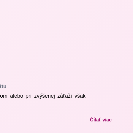
átu
ekom alebo pri zvýšenej záťaži však
ostí bez chémie, nežiaducich účinkov
Čítať viac