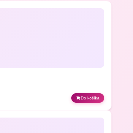
nutí kostí. Pomáha obnoviť kostnú
šuje pružnosť a pevnosť pohybového
 Pomáha pri dlhodobých zápalových
Do košíka
.
lastov (buniek, ktoré tvoria kostné