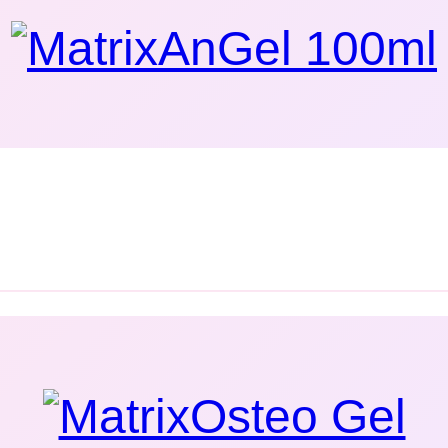
ré odbúravajú kostné tkanivo).
steopénia, osteoporóza)
livosti
bového aparátu
u fyzickou záťažou
 udržanie pevnosti kostí
ých preparátov. Užívanie formou perorálneho rozpra
ch ťažkostiach aj dlhodobo.
ravé kosti:
ích účinkov
ch procesov