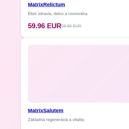
MatrixRelictum
Elixír zdravia, detox a rovnováha
59.96 EUR
59.96 EUR
MatrixSalutem
Základná regenerácia a vitalita