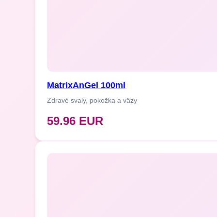
tkanivo) a osteoklastov (buniek, kto
Pre koho je program vhodný:
Pre ľudí trpiacich rednutím kostí (o
Pri bolestiach kĺbov a zníženej pohyb
Po úrazoch alebo operáciách pohy
Pre športovcov a osoby so zvýšeno
MatrixAnGel 100ml
Pre ženy v menopauze a seniorov na
Zdravé svaly, pokožka a väzy
Dávkovanie a použitie:
59.96 EUR
Program obsahuje ť bioinformačn
užívania: min. 30 dní, pri chronický
Výhody programu Power Matrix Zd
bez chémie, konzervantov a vedľajš
bioinformácie zo zdravých tkanív
podpora prirodzených regeneračný