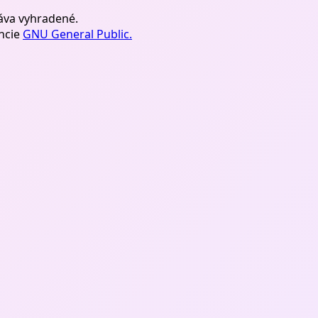
áva vyhradené.
encie
GNU General Public.