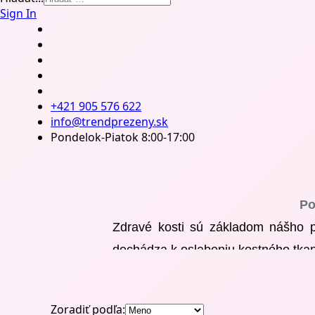
Sign In
+421 905 576 622
info@trendprezeny.sk
Pondelok-Piatok 8:00-17:00
Po
Zdravé kosti sú základom nášho poh
dochádza k oslabeniu kostného tkan
Program
Zdravé kosti od Power M
a záťaže pre organizmus.
Zoradiť podľa: