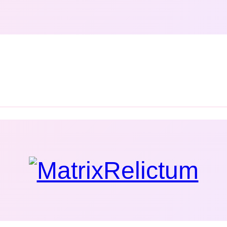
, polotovary a potraviny s obsahom lepku.