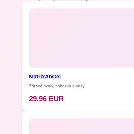
Na čo sa program zameriava:
regenerácia kostného tkaniva a prev
podpora vstrebávania vápnika a min
posilnenie pohybového aparátu pri 
harmonizácia spojivových tkanív a 
Odporúčané produkty:
MatrixOsteo
– cieľová regeneráci
štruktúru a elasticitu.
MatrixAnGel
Matrix
Salutem
– zameraný na podpo
Zdravé svaly, pokožka a väzy
aparátu.
29.96 EUR
MatrixRelictum
– detoxikácia a ak
stavoch a degenerácii.
MatrixAngel
-
podporuje regeneráci
MatrixSelen
–
podieľa
sa
na metab